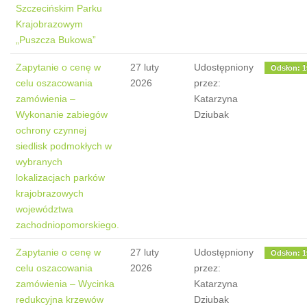
Szczecińskim Parku
Krajobrazowym
„Puszcza Bukowa”
Zapytanie o cenę w
27 luty
Udostępniony
Odsłon: 1
celu oszacowania
2026
przez:
zamówienia –
Katarzyna
Wykonanie zabiegów
Dziubak
ochrony czynnej
siedlisk podmokłych w
wybranych
lokalizacjach parków
krajobrazowych
województwa
zachodniopomorskiego.
Zapytanie o cenę w
27 luty
Udostępniony
Odsłon: 1
celu oszacowania
2026
przez:
zamówienia – Wycinka
Katarzyna
redukcyjna krzewów
Dziubak