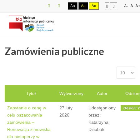
Aa
Aa
Aa
A-
A
A
Zamówienia publiczne
Tytuł
Wytworzony
Autor
Odsłon
Zapytanie o cenę w
27 luty
Udostępniony
Odsłon: 2
celu oszacowania
2026
przez:
zamówienia –
Katarzyna
Renowacja zimowiska
Dziubak
dla nietoperzy w