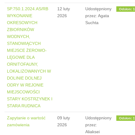
SP.750.1.2024.AS/RB
12 luty
Udostępniony
Odsłon: 1
WYKONANIE
2026
przez: Agata
OKRESOWYCH
Suchta
ZBIORNIKÓW
WODNYCH,
STANOWIĄCYCH
MIEJSCE ŻEROWO-
LĘGOWE DLA
ORNITOFAUNY,
LOKALIZOWANYCH W
DOLINIE DOLNEJ
ODRY W REJONIE
MIEJSCOWOŚCI
STARY KOSTRZYNEK I
STARA RUDNICA
Zapytanie o wartość
09 luty
Udostępniony
Odsłon: 1
zamówienia
2026
przez:
Aliaksei