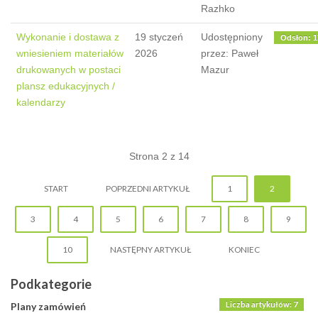
Razhko
Wykonanie i dostawa z
19 styczeń
Udostępniony
Odsłon: 1
wniesieniem materiałów
2026
przez: Paweł
drukowanych w postaci
Mazur
plansz edukacyjnych /
kalendarzy
Strona 2 z 14
START
POPRZEDNI ARTYKUŁ
1
2
3
4
5
6
7
8
9
10
NASTĘPNY ARTYKUŁ
KONIEC
Podkategorie
Liczba artykułów: 7
Plany zamówień